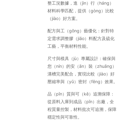
整工況數據，進（jìn）行（háng）
材料科學匹配，提供（gòng）比較
（jiào）好方案。
配方與工（gōng）藝優化：針對特
定需求調整膠（jiāo）料配方及硫化
工藝，平衡材料性能。
尺寸與模具（jù）專屬設計：確保與
您（nín）的安（ān）裝（zhuāng）
溝槽完美配合，實現比較（jiào）好
壓縮率與（yǔ）密封（fēng）效果。
品（pǐn）質與可（kě）追溯保障：
從原料入庫到成品（pǐn）出廠，全
程質量控製，材料批次可追溯，保障
穩定性與可靠性。