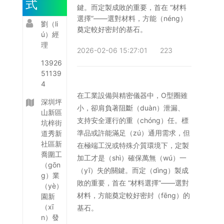
式
儲存指南
鍵。而定製成敗的重要，首在 “材料
橡膠材料代號與名稱
選擇”——選對材料，方能（néng）
劉（li
ASTM D2000 標準分類係（xì）統
奠定較好密封的基石。
ú）經
技術服務
理
售後服務
2026-02-06 15:27:01
223
新聞資訊
13926
公司新聞
51139
行業新聞
4
聯係我們
在工業設備與精密儀器中，O型圈雖
聯係方式
深圳坪
小，卻肩負著阻斷（duàn）泄漏、
在線留言
山新區
支持安全運行的重（chóng）任。標
坑梓街
準品或許能滿足（zú）通用需求，但
道秀新
社區新
在極端工況或特殊介質環境下，定製
喬圍工
加工才是（shì）確保萬無（wú）一
（gōn
（yī）失的關鍵。而定（dìng）製成
g）業
敗的重要，首在 “材料選擇”——選對
（yè）
材料，方能奠定較好密封（fēng）的
園新
（xī
基石。
n）發