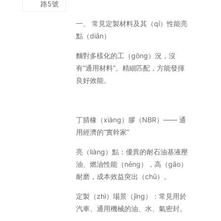
路5號
一、 常見定製材料及其（qí）性能亮
點（diǎn）
麵對多樣化的工（gōng）況，沒
有“通用材料”。精細匹配，方能發揮
良好效能。
丁腈橡（xiàng）膠（NBR）—— 通
用經濟的“實幹家”
亮（liàng）點：優異的耐石油基液壓
油、燃油性能（néng），高（gāo）
耐磨，成本效益突出（chū）。
定製（zhì）場景（jǐng）：常見用於
汽車、通用機械的油、水、氣密封。