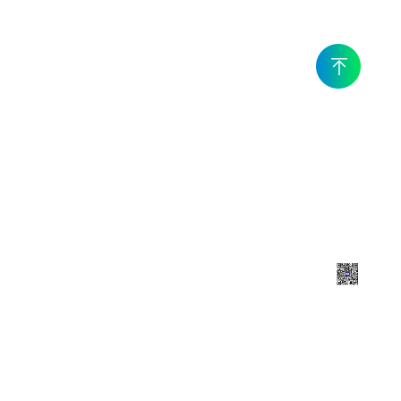
服
關
務
注
熱
我
（r
們
è）
線
1
掃一
掃
3
9
2