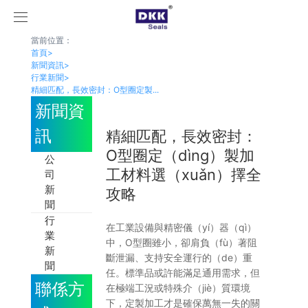
當前位置：
首頁
首頁
>
關於我們
新聞資訊
>
公司概況
行業新聞
>
生產及檢測設備
精細匹配，長效密封：O型圈定製...
榮譽資質
新聞資
發展曆程
企業文化
訊
精細匹配，長效密封：
合作夥伴（bàn）
O型圈定（dìng）製加
產品（pǐn）中心
公
工材料選（xuǎn）擇全
精密（mì）各式O型圈
司
汽車行業密封件
新
攻略
醫療行業密封件
聞
泵閥行業密封件
行
​在工業設備與精密儀（yí）器（qì）
液壓氣動密封件
業
中，O型圈雖小，卻肩負（fù）著阻
連（lián）接器行業密封件
新
斷泄漏、支持安全運行的（de）重
客戶定製密（mì）封圈
聞
任。標準品或許能滿足通用需求，但
材料
聯係方
材料介紹
在極端工況或特殊介（jiè）質環境
橡膠物性及耐溫比（bǐ）較（jiào）表
下，定製加工才是確保萬無一失的關