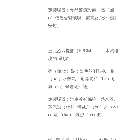
定製場景：食品醫療設備、高（gā
o）低溫交變環境、家電及戶外照明
密封。
三元乙丙橡膠（EPDM）—— 水汽環
境的“選項”
亮（liàng）點：出色的耐熱水、耐
（nài）水蒸氣、耐臭氧和（hé）耐
氣（qì）候老化性能。
定製場景：汽車冷卻係統、熱水器、
蒸汽設（shè）備及戶（hù）外（wà
i）電（diàn）氣密（mì）封。
聚四氟乙烯（PTFE）—— 化學（xu