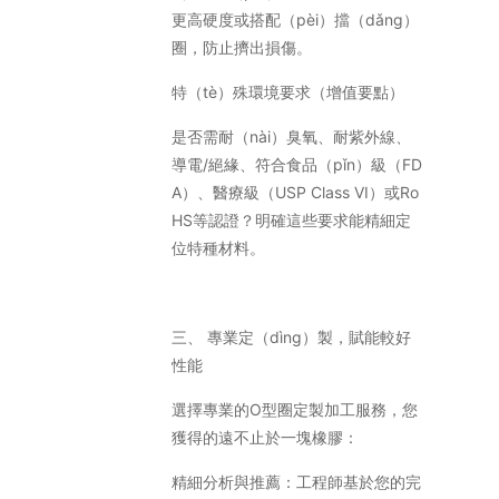
更高硬度或搭配（pèi）擋（dǎng）
圈，防止擠出損傷。
特（tè）殊環境要求（增值要點）
是否需耐（nài）臭氧、耐紫外線、
導電/絕緣、符合食品（pǐn）級（FD
A）、醫療級（USP Class VI）或Ro
HS等認證？明確這些要求能精細定
位特種材料。
三、 專業定（dìng）製，賦能較好
性能
選擇專業的O型圈定製加工服務，您
獲得的遠不止於一塊橡膠：
精細分析與推薦：工程師基於您的完