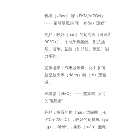
氟橡（xiàng）膠（FKM/VITON）
—— 嚴苛環境的“守（shǒu）護者”
亮點：較好（hǎo）的耐高溫（可達2
00℃+）、耐化學腐蝕性，對抗油
類、溶劑、強酸（如硝酸、硫酸）能
力極強。
定製場景：汽車發動機、化工泵閥、
航空航天等（děng）特（tè）定領
域。
矽橡膠（VMQ）—— 寬溫域（yù）
的“適應者”
亮點：極寬的耐（nài）溫範圍（-6
0℃至225℃），較好的耐臭氧（yǎ
ng）、耐候性，柔軟（ruǎn）無毒。