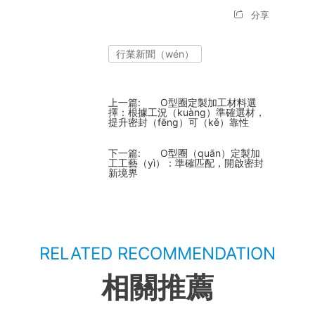
分享
行業新聞（wén）
上一篇:
O型圈定製加工材料選
擇：根據工況（kuàng）準確選材，
提升密封（fēng）可（kě）靠性
下一篇:
O型圈（quān）定製加
工工藝（yì）：準確匹配，開啟密封
新境界
RELATED RECOMMENDATION
相關推薦