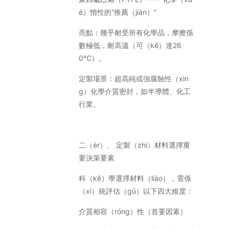
é）惰性的“推薦（jiàn）”
亮點：幾乎耐受所有化學品，摩擦係
數極低，耐高溫（可（kě）達26
0℃）。
定製場景：超高純或強腐蝕性（xìn
g）化學介質密封，如半導體、化工
行業。
二（èr）、 定製（zhì）材料選擇重
要決策要素
科（kē）學選擇材料（liào），需係
（xì）統評估（gū）以下四大維度：
介質相容（róng）性（首要因素）