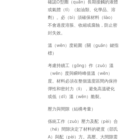
確認O型圈（quān）長期接觸的液體
或氣體（tǐ）（如油類、化學品、溶
劑）。必（bì）須確保材料（liào）
不會過度溶脹、收縮或腐蝕，防止密
封失效。
溫（wēn）度範圍（關（guān）鍵指
標）
考慮持續工（gōng）作（zuò）溫
（wēn）度與瞬時峰值溫（wēn）
度。材料必須在整個溫度區間內保持
彈性和密封力（lì），避免高溫硬化
或低（dī）溫（wēn）脆裂。
壓力與間隙（結構考量）
係統工作（zuò）壓力及配（pèi）合
（hé）間隙決定了材料的硬度（邵氏
A）與配（pèi）方。高壓、大間隙需