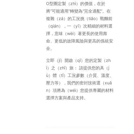
O型圈定製（zhì）的價值，在於
將“可能適用”轉變為“完全適配”。在
複雜（zá）的工況挑（tiāo）戰麵前
（qián），一（yī）次精細的材料選
擇，意味（wèi）著更長的使用壽
命、更低的故障風險與更高的係統安
全。
立即（jí）開啟（qǐ）您的定製（zh
ì）之（zhī）旅： 請提供您的具（j
ù）體（tǐ）工況參數（介質、溫度、
壓力等），我們的密封技術選（xuǎ
n）項將為（wéi）您提供專屬的材料
選擇方案與產品支持。