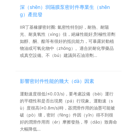
深（shēn）圳隔膜泵密封件專業生（shēn
g）產批發
IIR丁基橡膠密封圈: 氣密性特別好，耐熱、耐陽
光、耐臭氧性（xìng）佳，絕緣性能好;對極性溶劑
如醇、酮、酯等有很好的抵抗能力，可暴露於動植
物油或可氧化物中（zhōng）。適合於耐化學藥品
或真空設備。不（bú）建議與石油溶劑...
影響密封件性能的幾大（dà）因素
運動速度很低(≤0.03/s)，要考慮設備（bèi）運行
的平穩性和是否出現爬（pá）行現象。運動速（s
ù）度很高(≥0.8m/s)時，器潤滑作用的油墨可能被
破（pò）壞，密封（fēng）件因（yīn）得不到很
好的潤滑作用而（ér）摩擦發熱，導（dǎo）致壽命
大幅降低...